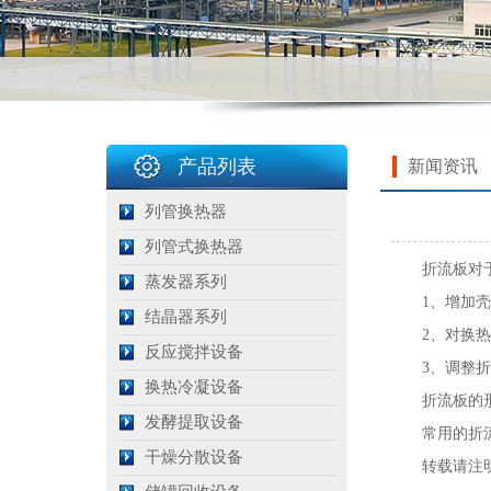
产品列表
新闻资讯
列管换热器
列管式换热器
折流板对于
蒸发器系列
1、增加壳程
结晶器系列
2、对换热
反应搅拌设备
3、调整折流
换热冷凝设备
折流板的形
发酵提取设备
常用的折流板
干燥分散设备
转载请注明