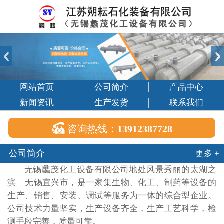
网站首页
公司简介
产品中心
新闻资讯
生产发货
联系我们

咨询热线：
13912387728
公司简介
更多 +
无锡蠡茂化工设备有限公司地处风景秀丽的太湖之
滨—无锡宜兴市，是一家集生物、化工、制药等设备的
生产、销售、安装、调试等服务为一体的综合型企业。
公司技术力量坚实，生产设备齐全，生产工艺科学，检
测手段完善，质量可靠。